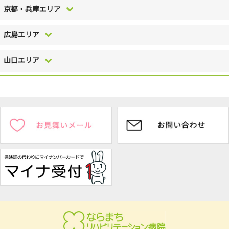
京都・兵庫エリア
医療法人 せいわ会
広島エリア
はむらデンタルクリニック
彩都リハビリテーション病院
医療法人 せいふう会
山口エリア
大阪脳卒中リハビリテーション病院
川西リハビリテーション病院
医療法人社団 生和会
相武台リハビリテーション病院
登美ヶ丘リハビリテーション病院
阪神リハビリテーション病院
広島中央リハビリテーション病院
医療法人社団 生和会
相模大野リハビリテーション病院
ならまちリハビリテーション病院
宇治脳卒中リハビリテーション病院
広島はくしま病院
周南リハビリテーション病院
介護老人保健施設のどか
杉生診療所
たかの橋中央病院
徳山リハビリテーション病院
グループホームあいち
岸和田リハビリテーション病院
せいふうクリニック
呉やけやま病院
介護老人保健施設 なごやか熊毛
岸和田こころのホスピタル
介護老人保健施設 せいふう猪名川
福山リハビリテーション病院
周南リハビリ元気村
湘南リハビリテーション病院
堺リハビリテーション病院
小規模介護老人保健施設 ふれあい大島
介護老人保健施設 陽だまり
住宅型有料老人ホーム なごやかケア(本館･別館)
湘南記念小坪クリニック
介護老人保健施設 せいふう若葉
介護老人保健施設 ゆめの杜