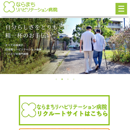
メ
ニ
ュ
ー
を
開
く