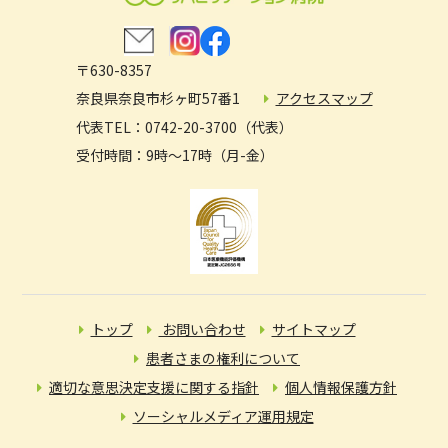
サービス付き高齢者向け住宅 なごやか熊毛
大阪回生病院
グループホーム せいふう北田原
介護複合施設 さくら並木
グループホーム 和み
〒630-8357
グループホーム やまびこの里
グループホーム 和み 福谷の森
奈良県奈良市杉ヶ町57番1
アクセスマップ
代表TEL：0742-20-3700（代表）
グループホーム 和み 潮音
受付時間：9時〜17時（月-金）
トップ
お問い合わせ
サイトマップ
患者さまの権利について
適切な意思決定支援に関する指針
個人情報保護方針
ソーシャルメディア運用規定