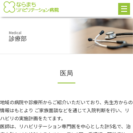
メ
ニ
ュ
ー
を
開
Medical
く
診療部
医局
地域の病院や診療所からご紹介いただいており、先生方からの
情報はもとより ご家族面談などを通じて入院判断を行い、リ
ハビリの実施計画をたてます。
医師は、リハビリテーション専門医を中心とした計5名で、治